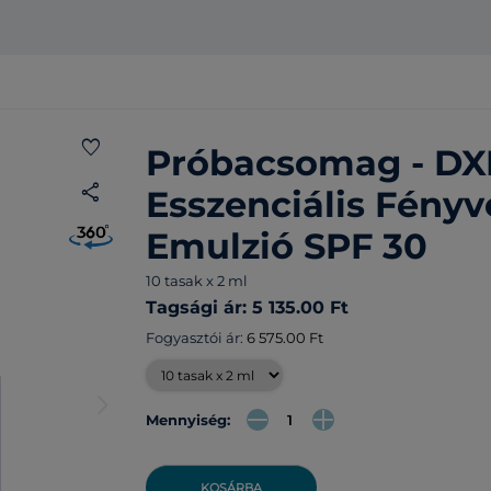
favorite
Próbacsomag - DX
share
Esszenciális Fény
Emulzió SPF 30
10 tasak x 2 ml
Tagsági ár: 5 135.00 Ft
Fogyasztói ár:
6 575.00 Ft
arrow_forward_ios
Mennyiség:
KOSÁRBA