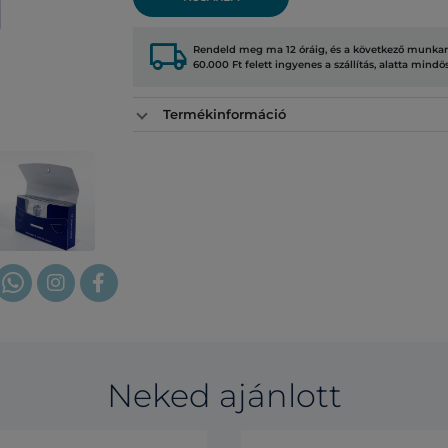
local_shipping
Rendeld meg ma 12 óráig, és a következő munkana
60.000 Ft felett ingyenes a szállítás, alatta mindö
Termékinformáció
Neked ajánlott