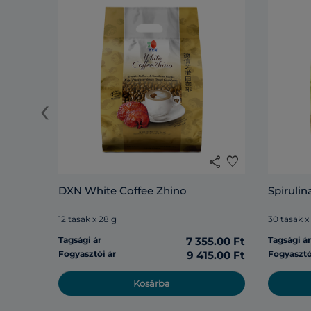
‹
share
favorite
DXN White Coffee Zhino
Spirulin
12 tasak x 28 g
30 tasak x
Tagsági ár
7 355.00 Ft
Tagsági á
Fogyasztói ár
9 415.00 Ft
Fogyasztó
Kosárba