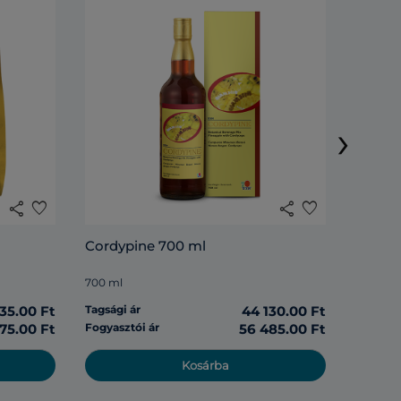
Rosell
›
285 ml
share
favorite
share
favorite
Tagsági 
Cordypine 700 ml
Fogyasz
700 ml
135.00 Ft
Tagsági ár
44 130.00 Ft
975.00 Ft
Fogyasztói ár
56 485.00 Ft
Kosárba