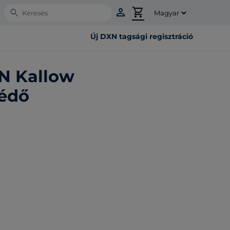
person
shopping_cart
Search
Új DXN tagsági regisztráció
N Kallow
védő