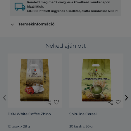
local_shipping
Rendeld meg ma 12 óráig, és a következő munkanapon
kiszállítjuk.
60.000 Ft felett ingyenes a szállítás, alatta mindössze 600 Ft.
Termékinformáció
Neked ajánlott
‹
›
share
favorite
share
favorite
DXN White Coffee Zhino
Spirulina Cereal
12 tasak x 28 g
30 tasak x 30 g