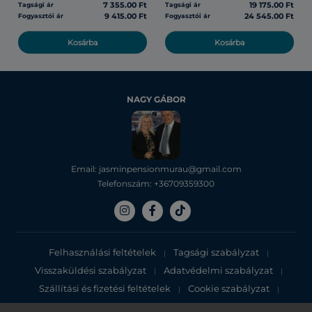
7 355.00 Ft
19 175.00 Ft
Tagsági ár
Tagsági ár
9 415.00 Ft
24 545.00 Ft
Fogyasztói ár
Fogyasztói ár
Kosárba
Kosárba
NAGY GÁBOR
Email: jasminpensionmurau@gmail.com
Telefonszám: +36709359300
Felhasználási feltételek
Tagsági szabályzat
|
|
Visszaküldési szabályzat
Adatvédelmi szabályzat
|
|
Szállítási és fizetési feltételek
Cookie szabályzat
|
|
Adatvédelmi tájékoztató