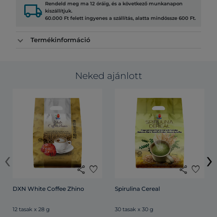
local_shipping
Rendeld meg ma 12 óráig, és a következő munkanapon
kiszállítjuk.
60.000 Ft felett ingyenes a szállítás, alatta mindössze 600 Ft.
Termékinformáció
Neked ajánlott
‹
›
share
favorite
share
favorite
DXN White Coffee Zhino
Spirulina Cereal
12 tasak x 28 g
30 tasak x 30 g