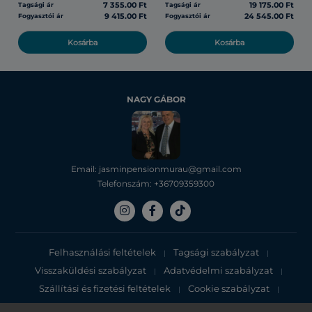
7 355.00 Ft
19 175.00 Ft
Tagsági ár
Tagsági ár
9 415.00 Ft
24 545.00 Ft
Fogyasztói ár
Fogyasztói ár
Kosárba
Kosárba
NAGY GÁBOR
Email: jasminpensionmurau@gmail.com
Telefonszám: +36709359300
Felhasználási feltételek
Tagsági szabályzat
|
|
Visszaküldési szabályzat
Adatvédelmi szabályzat
|
|
Szállítási és fizetési feltételek
Cookie szabályzat
|
|
Adatvédelmi tájékoztató