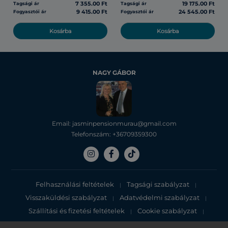
7 355.00 Ft
19 175.00 Ft
Tagsági ár
Tagsági ár
9 415.00 Ft
24 545.00 Ft
Fogyasztói ár
Fogyasztói ár
Kosárba
Kosárba
NAGY GÁBOR
Email: jasminpensionmurau@gmail.com
Telefonszám: +36709359300
Felhasználási feltételek
Tagsági szabályzat
|
|
Visszaküldési szabályzat
Adatvédelmi szabályzat
|
|
Szállítási és fizetési feltételek
Cookie szabályzat
|
|
Adatvédelmi tájékoztató