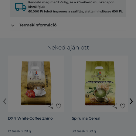
local_shipping
Rendeld meg ma 12 óráig, és a következő munkanapon
kiszállítjuk.
60.000 Ft felett ingyenes a szállítás, alatta mindössze 600 Ft.
Termékinformáció
Neked ajánlott
‹
›
share
favorite
share
favorite
DXN White Coffee Zhino
Spirulina Cereal
12 tasak x 28 g
30 tasak x 30 g