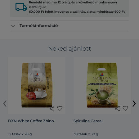
local_shipping
Rendeld meg ma 12 óráig, és a következő munkanapon
kiszállítjuk.
60.000 Ft felett ingyenes a szállítás, alatta mindössze 600 Ft.
Termékinformáció
Neked ajánlott
‹
›
share
favorite
share
favorite
DXN White Coffee Zhino
Spirulina Cereal
12 tasak x 28 g
30 tasak x 30 g