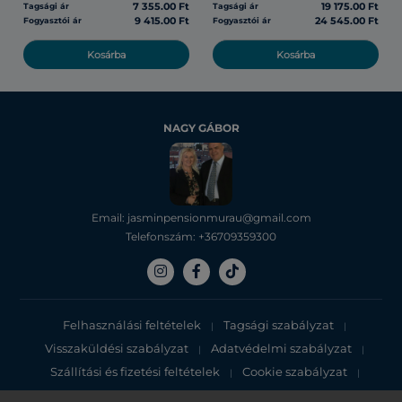
7 355.00 Ft
19 175.00 Ft
Tagsági ár
Tagsági ár
9 415.00 Ft
24 545.00 Ft
Fogyasztói ár
Fogyasztói ár
Kosárba
Kosárba
NAGY GÁBOR
Email: jasminpensionmurau@gmail.com
Telefonszám: +36709359300
Felhasználási feltételek
Tagsági szabályzat
|
|
Visszaküldési szabályzat
Adatvédelmi szabályzat
|
|
Szállítási és fizetési feltételek
Cookie szabályzat
|
|
Adatvédelmi tájékoztató