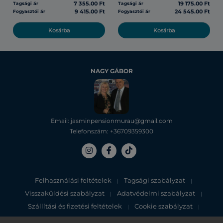
7 355.00 Ft
19 175.00 Ft
Tagsági ár
Tagsági ár
9 415.00 Ft
24 545.00 Ft
Fogyasztói ár
Fogyasztói ár
Kosárba
Kosárba
NAGY GÁBOR
Email: jasminpensionmurau@gmail.com
Telefonszám: +36709359300
Felhasználási feltételek
Tagsági szabályzat
|
|
Visszaküldési szabályzat
Adatvédelmi szabályzat
|
|
Szállítási és fizetési feltételek
Cookie szabályzat
|
|
Adatvédelmi tájékoztató