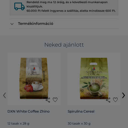
local_shipping
Rendeld meg ma 12 óráig, és a következő munkanapon
kiszállítjuk.
60.000 Ft felett ingyenes a szállítás, alatta mindössze 600 Ft.
Termékinformáció
Neked ajánlott
‹
›
share
favorite
share
favorite
DXN White Coffee Zhino
Spirulina Cereal
12 tasak x 28 g
30 tasak x 30 g