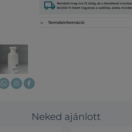
local_shipping
Rendeld meg ma 12 óráig, és a következő munkana
60.000 Ft felett ingyenes a szállítás, alatta mindö
Termékinformáció
Neked ajánlott