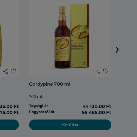
Rosell
›
285 ml
share
favorite
share
favorite
Tagsági 
Cordypine 700 ml
Fogyasz
700 ml
135.00 Ft
Tagsági ár
44 130.00 Ft
975.00 Ft
Fogyasztói ár
56 485.00 Ft
Kosárba