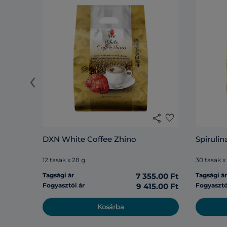
‹
share
favorite
DXN White Coffee Zhino
Spirulin
12 tasak x 28 g
30 tasak x
Tagsági ár
7 355.00 Ft
Tagsági á
Fogyasztói ár
9 415.00 Ft
Fogyasztó
Kosárba