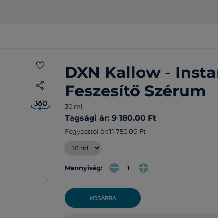
favorite
DXN Kallow - Insta
share
Feszesítő Szérum
30 ml
Tagsági ár: 9 180.00 Ft
Fogyasztói ár:
11 750.00 Ft
Mennyiség:
arrow_forward_ios
KOSÁRBA