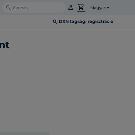
person
shopping_cart
Search
Új DXN tagsági regisztráció
nt