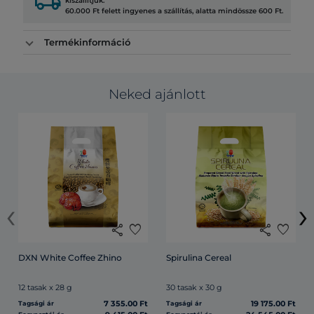
local_shipping
kiszállítjuk.
60.000 Ft felett ingyenes a szállítás, alatta mindössze 600 Ft.
Termékinformáció
Neked ajánlott
‹
›
share
favorite
share
favorite
DXN White Coffee Zhino
Spirulina Cereal
12 tasak x 28 g
30 tasak x 30 g
7 355.00 Ft
19 175.00 Ft
Tagsági ár
Tagsági ár