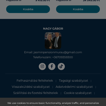
9 415.00 Ft
24 545.00 Ft
Fogyasztói ár
Fogyasztói ár
Kosárba
Kosárba
NAGY GÁBOR
Email: jasminpensionmurau@gmail.com
Telefonszám: +36709359300
Felhasználási feltételek
Tagsági szabályzat
|
|
Visszaküldési szabályzat
Adatvédelmi szabályzat
|
|
Szállítási és fizetési feltételek
Cookie szabályzat
|
|
Adatvédelmi tájékoztató
We use cookies to ensure basic functionality, analyze traffic, and personalize