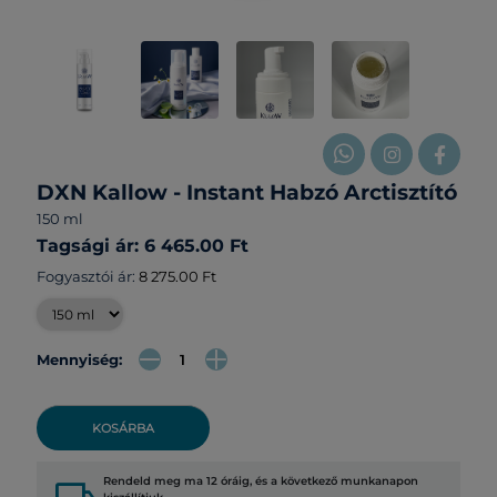
DXN Kallow - Instant Habzó Arctisztító
150 ml
Tagsági ár: 6 465.00 Ft
Fogyasztói ár:
8 275.00 Ft
Mennyiség:
KOSÁRBA
Rendeld meg ma 12 óráig, és a következő munkanapon