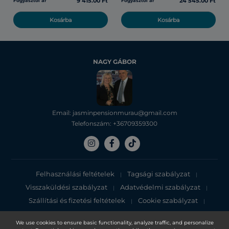
9 415.00 Ft
24 545.00 Ft
Fogyasztói ár
Fogyasztói ár
Kosárba
Kosárba
NAGY GÁBOR
Email: jasminpensionmurau@gmail.com
Telefonszám: +36709359300
Felhasználási feltételek
Tagsági szabályzat
|
|
Visszaküldési szabályzat
Adatvédelmi szabályzat
|
|
Szállítási és fizetési feltételek
Cookie szabályzat
|
|
Adatvédelmi tájékoztató
We use cookies to ensure basic functionality, analyze traffic, and personalize