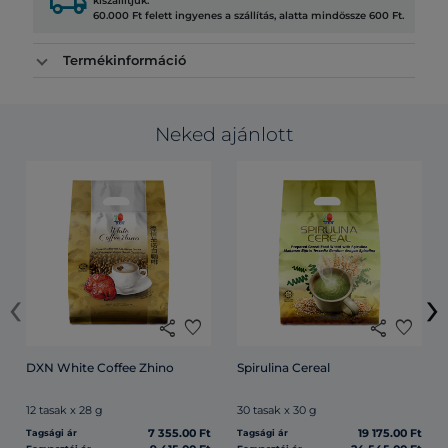
local_shipping
kiszállítjuk.
60.000 Ft felett ingyenes a szállítás, alatta mindössze 600 Ft.
Termékinformáció
Neked ajánlott
‹
›
share
favorite
share
favorite
DXN White Coffee Zhino
Spirulina Cereal
12 tasak x 28 g
30 tasak x 30 g
7 355.00 Ft
19 175.00 Ft
Tagsági ár
Tagsági ár