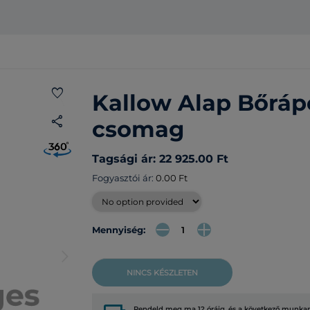
favorite
Kallow Alap Bőráp
share
csomag
Tagsági ár: 22 925.00 Ft
Fogyasztói ár:
0.00 Ft
Mennyiség:
arrow_forward_ios
NINCS KÉSZLETEN
Rendeld meg ma 12 óráig, és a következő munkana