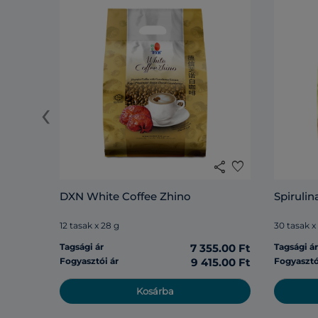
‹
share
favorite
DXN White Coffee Zhino
Spirulin
12 tasak x 28 g
30 tasak x
Tagsági ár
7 355.00 Ft
Tagsági á
Fogyasztói ár
9 415.00 Ft
Fogyasztó
Kosárba