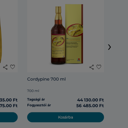
Rosell
›
285 ml
share
favorite
share
favorite
Tagsági 
Cordypine 700 ml
Fogyasz
700 ml
135.00 Ft
Tagsági ár
44 130.00 Ft
975.00 Ft
Fogyasztói ár
56 485.00 Ft
Kosárba