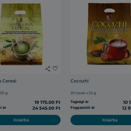
share
favorite
a Cereal
Cocozhi
 30 g
20 tasak x 32 g
r
19 175.00 Ft
Tagsági ár
10 
i ár
24 545.00 Ft
Fogyasztói ár
12 
Kosárba
Kosárba