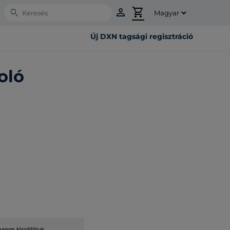
person
shopping_cart
Search
Új DXN tagsági regisztráció
oló
pon kiszállítjuk.