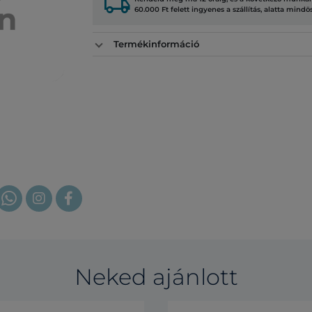
local_shipping
60.000 Ft felett ingyenes a szállítás, alatta mindö
Termékinformáció
Neked ajánlott