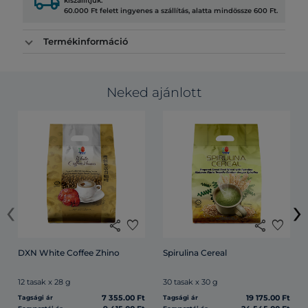
local_shipping
kiszállítjuk.
60.000 Ft felett ingyenes a szállítás, alatta mindössze 600 Ft.
Termékinformáció
Neked ajánlott
‹
›
share
favorite
share
favorite
DXN White Coffee Zhino
Spirulina Cereal
12 tasak x 28 g
30 tasak x 30 g
7 355.00 Ft
19 175.00 Ft
Tagsági ár
Tagsági ár