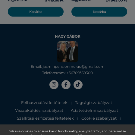
9 415.00 Ft
24 545.00 Ft
Fogyasztói ár
Fogyasztói ár
Kosárba
Kosárba
NAGY GÁBOR
Email: jasminpensionmurau@gmail.com
Telefonszám: +36709359300
Felhasználási feltételek
Tagsági szabályzat
|
|
Visszaküldési szabályzat
Adatvédelmi szabályzat
|
|
Szállítási és fizetési feltételek
Cookie szabályzat
|
|
Adatvédelmi tájékoztató
We use cookies to ensure basic functionality, analyze traffic, and personalize