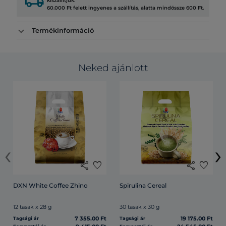
local_shipping
kiszállítjuk.
60.000 Ft felett ingyenes a szállítás, alatta mindössze 600 Ft.
Termékinformáció
Neked ajánlott
‹
›
share
favorite
share
favorite
DXN White Coffee Zhino
Spirulina Cereal
12 tasak x 28 g
30 tasak x 30 g
7 355.00 Ft
19 175.00 Ft
Tagsági ár
Tagsági ár