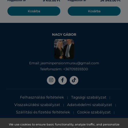
9 415.00 Ft
24 545.00 Ft
Fogyasztói ár
Fogyasztói ár
Kosárba
Kosárba
NAGY GÁBOR
Email: jasminpensionmurau@gmail.com
Telefonszám: +36709359300
Felhasználási feltételek
Tagsági szabályzat
|
|
Visszaküldési szabályzat
Adatvédelmi szabályzat
|
|
Szállítási és fizetési feltételek
Cookie szabályzat
|
|
Adatvédelmi tájékoztató
We use cookies to ensure basic functionality, analyze traffic, and personalize