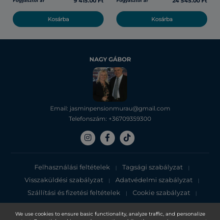
9 415.00 Ft
24 545.00 Ft
Fogyasztói ár
Fogyasztói ár
Kosárba
Kosárba
NAGY GÁBOR
Email: jasminpensionmurau@gmail.com
Telefonszám: +36709359300
Felhasználási feltételek
Tagsági szabályzat
|
|
Visszaküldési szabályzat
Adatvédelmi szabályzat
|
|
Szállítási és fizetési feltételek
Cookie szabályzat
|
|
Adatvédelmi tájékoztató
We use cookies to ensure basic functionality, analyze traffic, and personalize