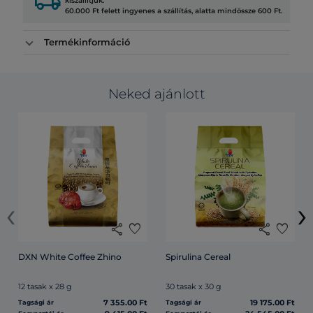
local_shipping
kiszállítjuk.
60.000 Ft felett ingyenes a szállítás, alatta mindössze 600 Ft.
Termékinformáció
Neked ajánlott
‹
›
share
favorite
share
favorite
DXN White Coffee Zhino
Spirulina Cereal
12 tasak x 28 g
30 tasak x 30 g
7 355.00 Ft
19 175.00 Ft
Tagsági ár
Tagsági ár