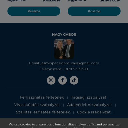
9 415.00 Ft
24 545.00 Ft
Fogyasztói ár
Fogyasztói ár
Kosárba
Kosárba
NAGY GÁBOR
Email: jasminpensionmurau@gmail.com
Telefonszám: +36709359300
Felhasználási feltételek
Tagsági szabályzat
|
|
Visszaküldési szabályzat
Adatvédelmi szabályzat
|
|
Szállítási és fizetési feltételek
Cookie szabályzat
|
|
Adatvédelmi tájékoztató
We use cookies to ensure basic functionality, analyze traffic, and personalize