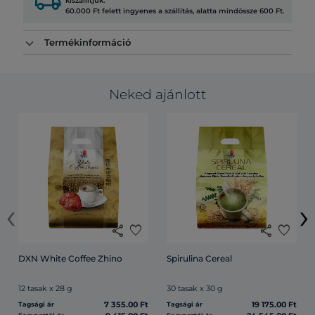
local_shipping
kiszállítjuk.
60.000 Ft felett ingyenes a szállítás, alatta mindössze 600 Ft.
Termékinformáció
Neked ajánlott
‹
›
share
favorite
share
favorite
DXN White Coffee Zhino
Spirulina Cereal
12 tasak x 28 g
30 tasak x 30 g
7 355.00 Ft
19 175.00 Ft
Tagsági ár
Tagsági ár