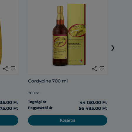
Rosell
›
285 ml
share
favorite
share
favorite
Tagsági 
Cordypine 700 ml
Fogyasz
700 ml
135.00 Ft
Tagsági ár
44 130.00 Ft
975.00 Ft
Fogyasztói ár
56 485.00 Ft
Kosárba