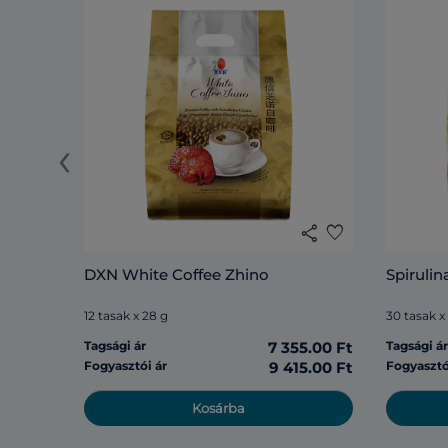
‹
share
favorite
DXN White Coffee Zhino
Spirulin
12 tasak x 28 g
30 tasak x
Tagsági ár
7 355.00 Ft
Tagsági á
Fogyasztói ár
9 415.00 Ft
Fogyasztó
Kosárba