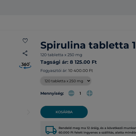
favorite
Spirulina tabletta 
share
120 tabletta x 250 mg
Tagsági ár: 8 125.00 Ft
Fogyasztói ár:
10 400.00 Ft
Mennyiség:
arrow_forward_ios
KOSÁRBA
local_shipping
Rendeld meg ma 12 óráig, és a következő munkana
60.000 Ft felett ingyenes a szállítás, alatta mindö