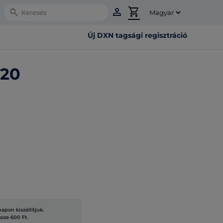
person
shopping_cart
Search
Új DXN tagsági regisztráció
120
pon kiszállítjuk.
ssze 600 Ft.