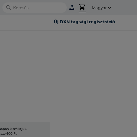
person
shopping_cart
Search
Új DXN tagsági regisztráció
pon kiszállítjuk.
ssze 600 Ft.