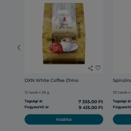
‹
share
favorite
DXN White Coffee Zhino
Spirulin
12 tasak x 28 g
30 tasak x
Tagsági ár
7 355.00 Ft
Tagsági á
Fogyasztói ár
9 415.00 Ft
Fogyasztó
Kosárba