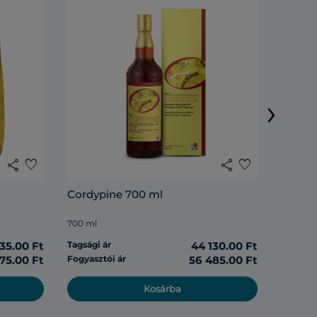
Rosell
›
285 ml
share
favorite
share
favorite
Tagsági 
Cordypine 700 ml
Fogyasz
700 ml
135.00 Ft
Tagsági ár
44 130.00 Ft
975.00 Ft
Fogyasztói ár
56 485.00 Ft
Kosárba