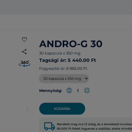
favorite
ANDRO-G 30
share
30 kapszula x 350 mg
Tagsági ár: 5 440.00 Ft
Fogyasztói ár:
6 965.00 Ft
Mennyiség:
arrow_forward_ios
KOSÁRBA
local_shipping
Rendeld meg ma 12 óráig, és a következő munkana
60.000 Ft felett ingyenes a szállítás, alatta mindö