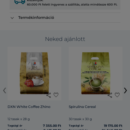
local_shipping
kiszállítjuk.
60.000 Ft felett ingyenes a szállítás, alatta mindössze 600 Ft.
Termékinformáció
Neked ajánlott
‹
›
share
favorite
share
favorite
DXN White Coffee Zhino
Spirulina Cereal
12 tasak x 28 g
30 tasak x 30 g
7 355.00 Ft
19 175.00 Ft
Tagsági ár
Tagsági ár