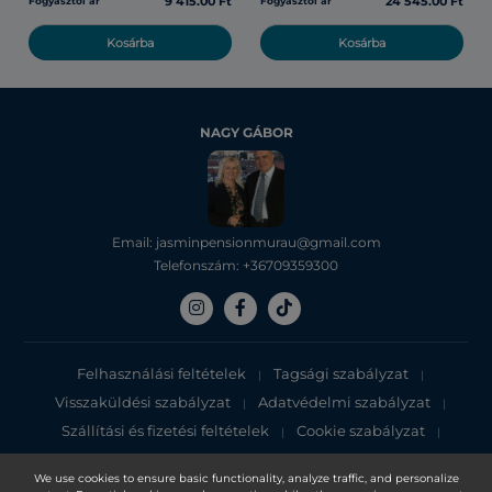
9 415.00 Ft
24 545.00 Ft
Fogyasztói ár
Fogyasztói ár
Kosárba
Kosárba
NAGY GÁBOR
Email: jasminpensionmurau@gmail.com
Telefonszám: +36709359300
Felhasználási feltételek
Tagsági szabályzat
|
|
Visszaküldési szabályzat
Adatvédelmi szabályzat
|
|
Szállítási és fizetési feltételek
Cookie szabályzat
|
|
Adatvédelmi tájékoztató
We use cookies to ensure basic functionality, analyze traffic, and personalize