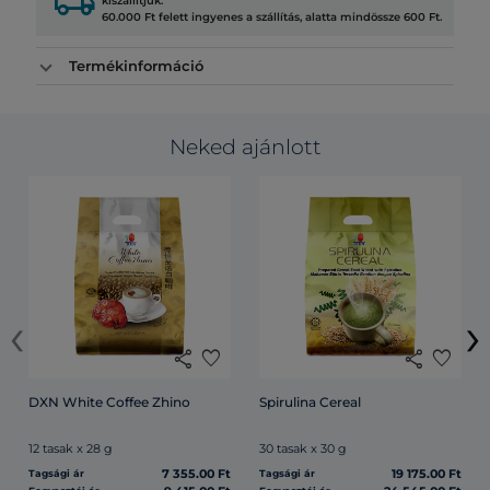
local_shipping
kiszállítjuk.
60.000 Ft felett ingyenes a szállítás, alatta mindössze 600 Ft.
Termékinformáció
Neked ajánlott
‹
›
share
favorite
share
favorite
DXN White Coffee Zhino
Spirulina Cereal
12 tasak x 28 g
30 tasak x 30 g
7 355.00 Ft
19 175.00 Ft
Tagsági ár
Tagsági ár