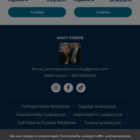
9 415.00 Ft
24 545.00 Ft
Fogyasztói ár
Fogyasztói ár
Kosárba
Kosárba
NAGY GÁBOR
Email: jasminpensionmurau@gmail.com
Telefonszám: +36709359300
Felhasználási feltételek
Tagsági szabályzat
|
|
Visszaküldési szabályzat
Adatvédelmi szabályzat
|
|
Szállítási és fizetési feltételek
Cookie szabályzat
|
|
Adatvédelmi tájékoztató
We use cookies to ensure basic functionality, analyze traffic, and personalize