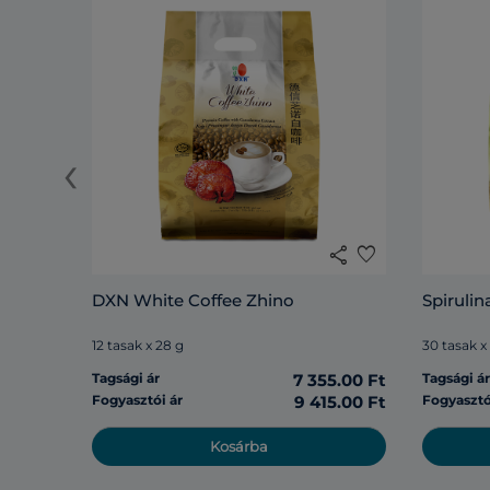
‹
share
favorite
DXN White Coffee Zhino
Spirulin
12 tasak x 28 g
30 tasak x
Tagsági ár
7 355.00 Ft
Tagsági á
Fogyasztói ár
9 415.00 Ft
Fogyasztó
Kosárba