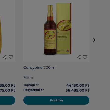
Rosell
›
285 ml
share
favorite
share
favorite
Tagsági 
Cordypine 700 ml
Fogyasz
700 ml
135.00 Ft
Tagsági ár
44 130.00 Ft
975.00 Ft
Fogyasztói ár
56 485.00 Ft
Kosárba