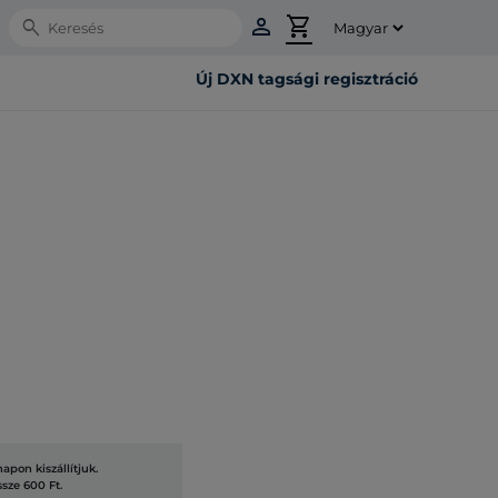
person
shopping_cart
Search
Új DXN tagsági regisztráció
pon kiszállítjuk.
ssze 600 Ft.