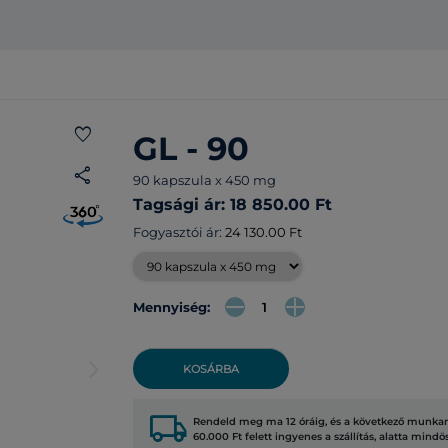
favorite
GL - 90
share
90 kapszula x 450 mg
Tagsági ár: 18 850.00 Ft
Fogyasztói ár:
24 130.00 Ft
Mennyiség:
arrow_forward_ios
KOSÁRBA
local_shipping
Rendeld meg ma 12 óráig, és a következő munkana
60.000 Ft felett ingyenes a szállítás, alatta mindö