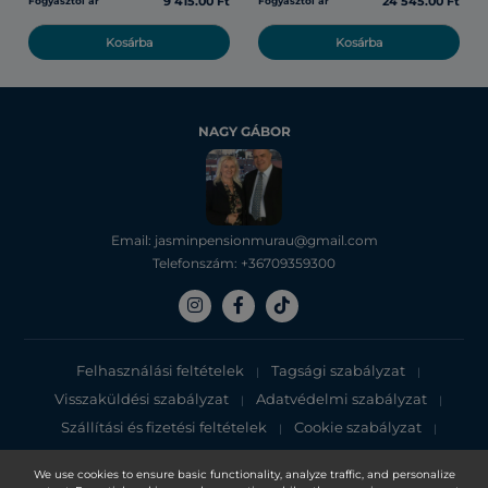
9 415.00 Ft
24 545.00 Ft
Fogyasztói ár
Fogyasztói ár
Kosárba
Kosárba
NAGY GÁBOR
Email: jasminpensionmurau@gmail.com
Telefonszám: +36709359300
Felhasználási feltételek
Tagsági szabályzat
|
|
Visszaküldési szabályzat
Adatvédelmi szabályzat
|
|
Szállítási és fizetési feltételek
Cookie szabályzat
|
|
Adatvédelmi tájékoztató
We use cookies to ensure basic functionality, analyze traffic, and personalize