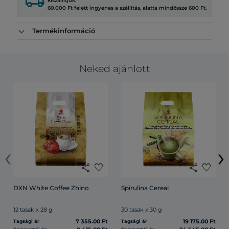
local_shipping
kiszállítjuk.
60.000 Ft felett ingyenes a szállítás, alatta mindössze 600 Ft.
Termékinformáció
Neked ajánlott
‹
›
share
favorite
share
favorite
DXN White Coffee Zhino
Spirulina Cereal
12 tasak x 28 g
30 tasak x 30 g
7 355.00 Ft
19 175.00 Ft
Tagsági ár
Tagsági ár