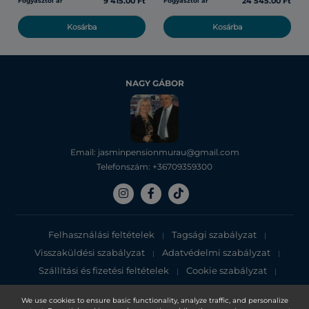
9 415.00 Ft
24 545.00 Ft
Fogyasztói ár
Fogyasztói ár
Kosárba
Kosárba
NAGY GÁBOR
Email: jasminpensionmurau@gmail.com
Telefonszám: +36709359300
Felhasználási feltételek
Tagsági szabályzat
|
|
Visszaküldési szabályzat
Adatvédelmi szabályzat
|
|
Szállítási és fizetési feltételek
Cookie szabályzat
|
|
Adatvédelmi tájékoztató
We use cookies to ensure basic functionality, analyze traffic, and personalize