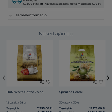
local_shipping
kiszállítjuk.
60.000 Ft felett ingyenes a szállítás, alatta mindössze 600 Ft.
Termékinformáció
Neked ajánlott
‹
›
share
favorite
share
favorite
DXN White Coffee Zhino
Spirulina Cereal
12 tasak x 28 g
30 tasak x 30 g
7 355.00 Ft
19 175.00 Ft
Tagsági ár
Tagsági ár