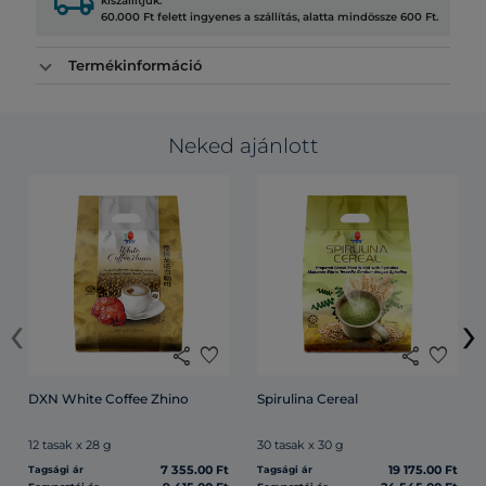
local_shipping
kiszállítjuk.
60.000 Ft felett ingyenes a szállítás, alatta mindössze 600 Ft.
Termékinformáció
Neked ajánlott
‹
›
share
favorite
share
favorite
DXN White Coffee Zhino
Spirulina Cereal
12 tasak x 28 g
30 tasak x 30 g
7 355.00 Ft
19 175.00 Ft
Tagsági ár
Tagsági ár