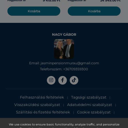
9 415.00 Ft
24 545.00 Ft
Fogyasztói ár
Fogyasztói ár
Kosárba
Kosárba
NAGY GÁBOR
Email: jasminpensionmurau@gmail.com
Telefonszám: +36709359300
Felhasználási feltételek
Tagsági szabályzat
|
|
Visszaküldési szabályzat
Adatvédelmi szabályzat
|
|
Szállítási és fizetési feltételek
Cookie szabályzat
|
|
Adatvédelmi tájékoztató
We use cookies to ensure basic functionality, analyze traffic, and personalize