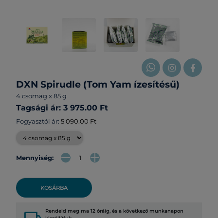
DXN Spirudle (Tom Yam ízesítésű)
4 csomag x 85 g
Tagsági ár: 3 975.00 Ft
Fogyasztói ár:
5 090.00 Ft
Mennyiség:
KOSÁRBA
Rendeld meg ma 12 óráig, és a következő munkanapon