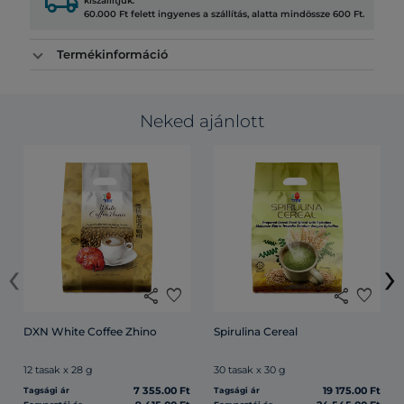
local_shipping
kiszállítjuk.
60.000 Ft felett ingyenes a szállítás, alatta mindössze 600 Ft.
Termékinformáció
Neked ajánlott
‹
›
share
favorite
share
favorite
DXN White Coffee Zhino
Spirulina Cereal
12 tasak x 28 g
30 tasak x 30 g
7 355.00 Ft
19 175.00 Ft
Tagsági ár
Tagsági ár