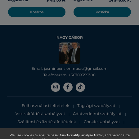
9 415.00 Ft
24 545.00 Ft
Fogyasztói ár
Fogyasztói ár
Kosárba
Kosárba
NAGY GÁBOR
Email: jasminpensionmurau@gmail.com
Telefonszám: +36709359300
Felhasználási feltételek
Tagsági szabályzat
|
|
Visszaküldési szabályzat
Adatvédelmi szabályzat
|
|
Szállítási és fizetési feltételek
Cookie szabályzat
|
|
Adatvédelmi tájékoztató
We use cookies to ensure basic functionality, analyze traffic, and personalize