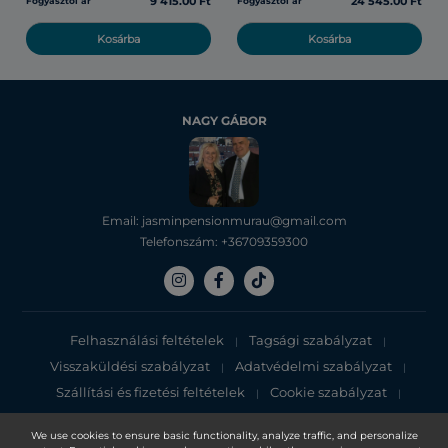
9 415.00 Ft
24 545.00 Ft
Fogyasztói ár
Fogyasztói ár
Kosárba
Kosárba
NAGY GÁBOR
Email: jasminpensionmurau@gmail.com
Telefonszám: +36709359300
Felhasználási feltételek
Tagsági szabályzat
|
|
Visszaküldési szabályzat
Adatvédelmi szabályzat
|
|
Szállítási és fizetési feltételek
Cookie szabályzat
|
|
Adatvédelmi tájékoztató
We use cookies to ensure basic functionality, analyze traffic, and personalize