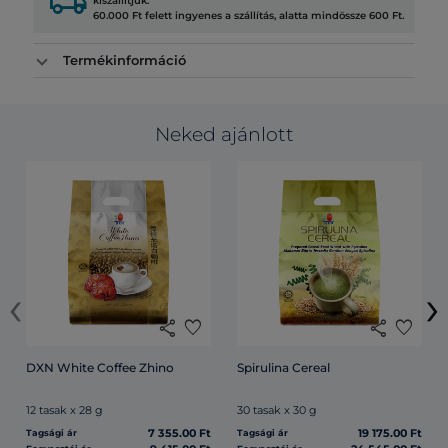
local_shipping
kiszállítjuk.
60.000 Ft felett ingyenes a szállítás, alatta mindössze 600 Ft.
Termékinformáció
Neked ajánlott
‹
›
share
favorite
share
favorite
DXN White Coffee Zhino
Spirulina Cereal
12 tasak x 28 g
30 tasak x 30 g
7 355.00 Ft
19 175.00 Ft
Tagsági ár
Tagsági ár