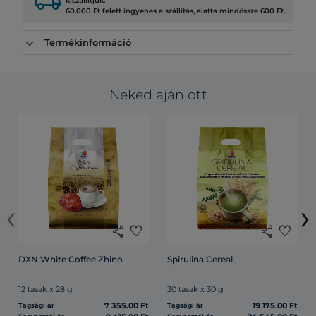
local_shipping
kiszállítjuk.
60.000 Ft felett ingyenes a szállítás, alatta mindössze 600 Ft.
Termékinformáció
Neked ajánlott
‹
›
share
favorite
share
favorite
DXN White Coffee Zhino
Spirulina Cereal
12 tasak x 28 g
30 tasak x 30 g
7 355.00 Ft
19 175.00 Ft
Tagsági ár
Tagsági ár