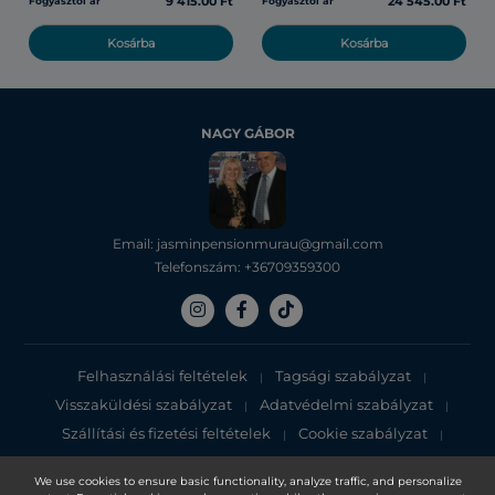
9 415.00 Ft
24 545.00 Ft
Fogyasztói ár
Fogyasztói ár
Kosárba
Kosárba
NAGY GÁBOR
Email: jasminpensionmurau@gmail.com
Telefonszám: +36709359300
Felhasználási feltételek
Tagsági szabályzat
|
|
Visszaküldési szabályzat
Adatvédelmi szabályzat
|
|
Szállítási és fizetési feltételek
Cookie szabályzat
|
|
Adatvédelmi tájékoztató
We use cookies to ensure basic functionality, analyze traffic, and personalize