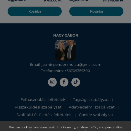
9 415.00 Ft
24 545.00 Ft
Fogyasztói ár
Fogyasztói ár
Kosárba
Kosárba
NAGY GÁBOR
Email: jasminpensionmurau@gmail.com
Telefonszám: +36709359300
Felhasználási feltételek
Tagsági szabályzat
|
|
Visszaküldési szabályzat
Adatvédelmi szabályzat
|
|
Szállítási és fizetési feltételek
Cookie szabályzat
|
|
Adatvédelmi tájékoztató
We use cookies to ensure basic functionality, analyze traffic, and personalize