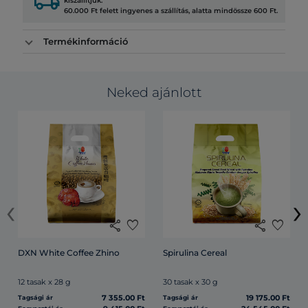
local_shipping
kiszállítjuk.
60.000 Ft felett ingyenes a szállítás, alatta mindössze 600 Ft.
Termékinformáció
Neked ajánlott
‹
›
share
favorite
share
favorite
DXN White Coffee Zhino
Spirulina Cereal
12 tasak x 28 g
30 tasak x 30 g
7 355.00 Ft
19 175.00 Ft
Tagsági ár
Tagsági ár