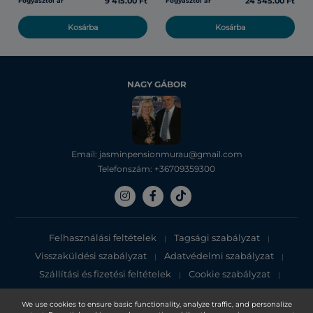
9 415.00 Ft
24 545.00 Ft
Fogyasztói ár
Fogyasztói ár
Kosárba
Kosárba
NAGY GÁBOR
Email: jasminpensionmurau@gmail.com
Telefonszám: +36709359300
Felhasználási feltételek
Tagsági szabályzat
|
|
Visszaküldési szabályzat
Adatvédelmi szabályzat
|
|
Szállítási és fizetési feltételek
Cookie szabályzat
|
|
Adatvédelmi tájékoztató
We use cookies to ensure basic functionality, analyze traffic, and personalize