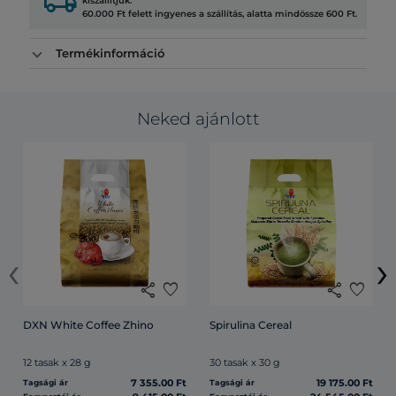
local_shipping
kiszállítjuk.
60.000 Ft felett ingyenes a szállítás, alatta mindössze 600 Ft.
Termékinformáció
Neked ajánlott
‹
›
share
favorite
share
favorite
DXN White Coffee Zhino
Spirulina Cereal
12 tasak x 28 g
30 tasak x 30 g
7 355.00 Ft
19 175.00 Ft
Tagsági ár
Tagsági ár