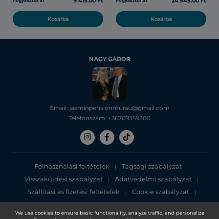
9 415.00 Ft
24 545.00 Ft
Fogyasztói ár
Fogyasztói ár
Kosárba
Kosárba
NAGY GÁBOR
Email: jasminpensionmurau@gmail.com
Telefonszám: +36709359300
Felhasználási feltételek
Tagsági szabályzat
|
|
Visszaküldési szabályzat
Adatvédelmi szabályzat
|
|
Szállítási és fizetési feltételek
Cookie szabályzat
|
|
Adatvédelmi tájékoztató
We use cookies to ensure basic functionality, analyze traffic, and personalize