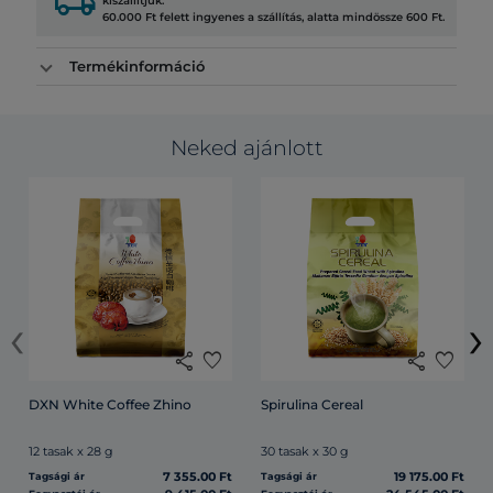
local_shipping
kiszállítjuk.
60.000 Ft felett ingyenes a szállítás, alatta mindössze 600 Ft.
Termékinformáció
Neked ajánlott
‹
›
share
favorite
share
favorite
DXN White Coffee Zhino
Spirulina Cereal
12 tasak x 28 g
30 tasak x 30 g
7 355.00 Ft
19 175.00 Ft
Tagsági ár
Tagsági ár