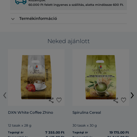
local_shipping
kiszállítjuk.
60.000 Ft felett ingyenes a szállítás, alatta mindössze 600 Ft.
Termékinformáció
Neked ajánlott
‹
›
share
favorite
share
favorite
DXN White Coffee Zhino
Spirulina Cereal
12 tasak x 28 g
30 tasak x 30 g
7 355.00 Ft
19 175.00 Ft
Tagsági ár
Tagsági ár