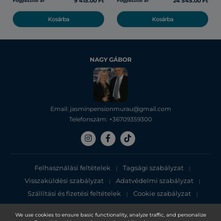
9 415.00 Ft
24 545.00 Ft
Fogyasztói ár
Fogyasztói ár
Kosárba
Kosárba
NAGY GÁBOR
Email: jasminpensionmurau@gmail.com
Telefonszám: +36709359300
Felhasználási feltételek
Tagsági szabályzat
|
|
Visszaküldési szabályzat
Adatvédelmi szabályzat
|
|
Szállítási és fizetési feltételek
Cookie szabályzat
|
|
Adatvédelmi tájékoztató
We use cookies to ensure basic functionality, analyze traffic, and personalize