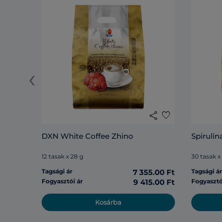
‹
share
favorite
DXN White Coffee Zhino
Spirulin
12 tasak x 28 g
30 tasak x
Tagsági ár
7 355.00 Ft
Tagsági á
Fogyasztói ár
9 415.00 Ft
Fogyasztó
Kosárba