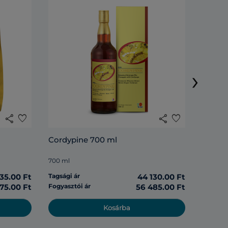
Rosell
›
285 ml
share
favorite
share
favorite
Tagsági 
Cordypine 700 ml
Fogyasz
700 ml
135.00 Ft
Tagsági ár
44 130.00 Ft
975.00 Ft
Fogyasztói ár
56 485.00 Ft
Kosárba