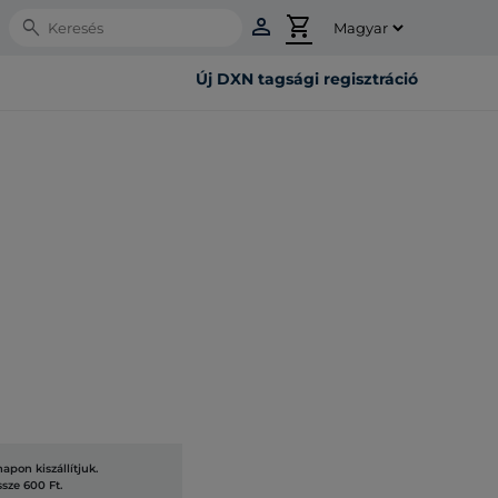
person
shopping_cart
Search
Új DXN tagsági regisztráció
pon kiszállítjuk.
ssze 600 Ft.