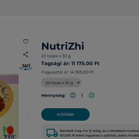
favorite
NutriZhi
share
20 tasak x 30 g
Tagsági ár: 11 175.00 Ft
Fogyasztói ár:
14 305.00 Ft
Mennyiség:
arrow_forward_ios
KOSÁRBA
local_shipping
Rendeld meg ma 12 óráig, és a következő munkana
60.000 Ft felett ingyenes a szállítás, alatta mindö