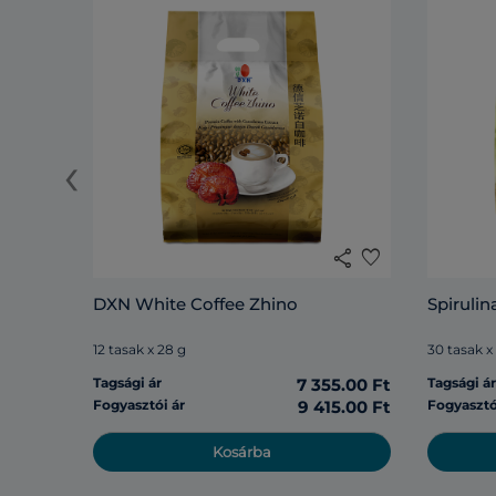
‹
share
favorite
DXN White Coffee Zhino
Spirulin
12 tasak x 28 g
30 tasak x
Tagsági ár
7 355.00 Ft
Tagsági á
Fogyasztói ár
9 415.00 Ft
Fogyasztó
Kosárba