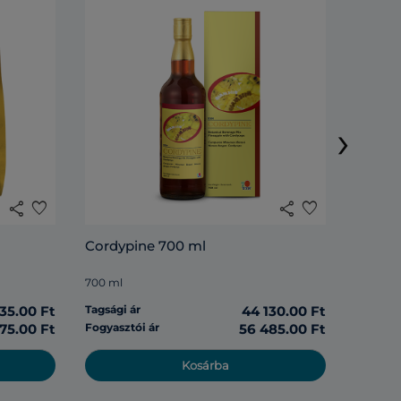
Rosell
›
285 ml
share
favorite
share
favorite
Tagsági 
Cordypine 700 ml
Fogyasz
700 ml
135.00 Ft
Tagsági ár
44 130.00 Ft
975.00 Ft
Fogyasztói ár
56 485.00 Ft
Kosárba