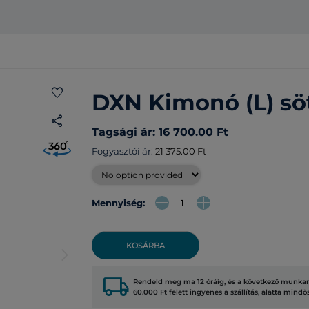
favorite
DXN Kimonó (L) sö
share
Tagsági ár: 16 700.00 Ft
Fogyasztói ár:
21 375.00 Ft
Mennyiség:
KOSÁRBA
arrow_forward_ios
local_shipping
Rendeld meg ma 12 óráig, és a következő munkana
60.000 Ft felett ingyenes a szállítás, alatta mindö