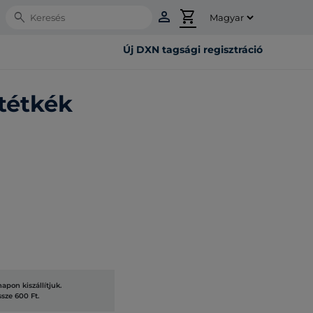
person
shopping_cart
Search
Új DXN tagsági regisztráció
tétkék
pon kiszállítjuk.
ssze 600 Ft.